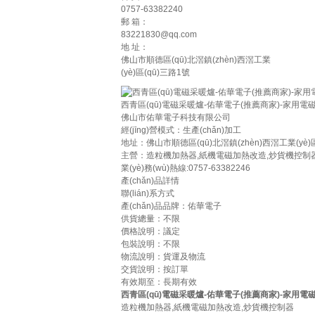
0757-63382240
郵 箱：
83221830@qq.com
地 址：
佛山市順德區(qū)北滘鎮(zhèn)西滘工業
(yè)區(qū)三路1號
西青區(qū)電磁采暖爐-佑華電子(推薦商家)-家用電
佛山市佑華電子科技有限公司
經(jīng)營模式：生產(chǎn)加工
地址：
佛山市順德區(qū)北滘鎮(zhèn)西滘工業(yè)
主營：
造粒機加熱器,紙機電磁加熱改造,炒貨機控制
業(yè)務(wù)熱線:0757-63382246
產(chǎn)品詳情
聯(lián)系方式
產(chǎn)品品牌：佑華電子
供貨總量：不限
價格說明：議定
包裝說明：不限
物流說明：貨運及物流
交貨說明：按訂單
有效期至：長期有效
西青區(qū)電磁采暖爐-佑華電子(推薦商家)-家用電
造粒機加熱器
,
紙機電磁加熱改造
,
炒貨機控制器