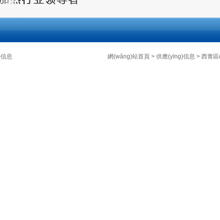
g)信息
網(wǎng)站首頁
>
供應(yīng)信息
>
西青區