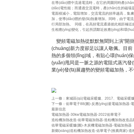
在導(dǎo)體中流過電流時，在它的周圍同時產(chǎn
(dǎo)電性能；而通過交流電時，產(chǎn)生的磁
電面積減小，電阻增加，交流電流的頻率越高，集膚效
加，使導(dǎo)體的發(fā)熱量增加。同時，由
行局部加熱。 同樣，在高頻電流通過彼此相距極近的導
生相應(yīng)變化，引起所謂鄰近效應(yīng)和環(huá
變頻電磁加熱從默默無聞到上演“開掛人
(chuàng)新力度卻足以讓人敬佩。目前
熱的多個領(lǐng)域，有貼心環(
(yuǎn)甩同是一脈之源的電阻式蒸汽發(
業(yè)發(fā)展趨勢的變頻電磁加熱
上一條：
東城區(qū)電磁采暖爐、2017、電磁采暖
下一條：
佑華電子88(圖)-反應(yīng)釜電磁加熱器
最新信息
電磁加熱器-30kw電磁加熱器-2022佑華電子
造粒機加熱改造-佑華電磁加熱器-造粒機加熱改造品
佑華電磁采暖爐(圖)-木炭機電磁加熱器-電磁加熱器
新鄉(xiāng)造粒機加熱改造-佑華電子(推薦商家)