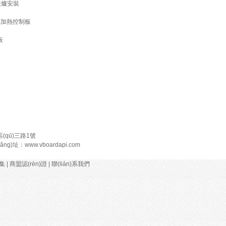
暖爐安裝
電磁加熱控制板
板
區(qū)三路1號
ǎng)址：
www.vboardapi.com
圖集
|
商盟認(rèn)證
|
聯(lián)系我們