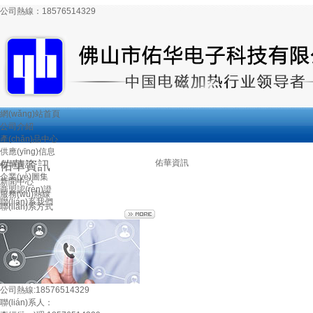
公司熱線：
18576514329
網(wǎng)站首頁
公司介紹
產(chǎn)品中心
供應(yīng)信息
佑華資訊
佑華資訊
佑華資訊
企業(yè)圖集
新聞中心
商盟認(rèn)證
服務(wù)熱線
聯(lián)系我們
聯(lián)系方式
公司熱線:
18576514329
聯(lián)系人：